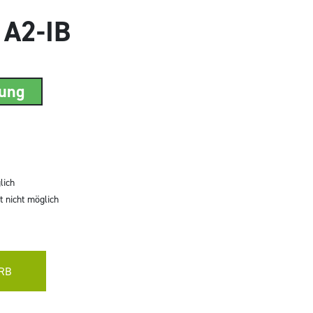
 A2-IB
rung
lich
 nicht möglich
RB