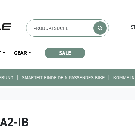
S
T
GEAR
SALE
 SMARTFIT FINDE DEIN PASSENDES BIKE   |   KOMME INS TEAM - 
A2-IB