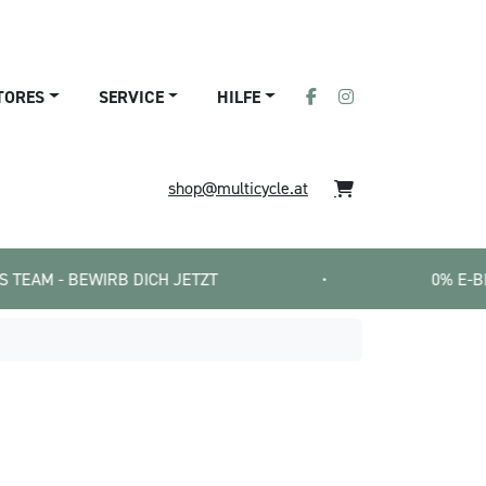
TORES
SERVICE
HILFE
shop@multicycle.at
BEWIRB DICH JETZT
•
0% E-BIKE FINANZI