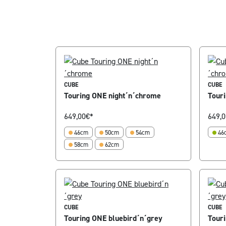
CUBE
CUBE
Touring ONE night´n´chrome
Tour
649,00
€*
649,0
46cm
50cm
54cm
46
58cm
62cm
CUBE
CUBE
Touring ONE bluebird´n´grey
Tour