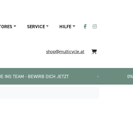
TORES
SERVICE
HILFE
shop@multicycle.at
AM - BEWIRB DICH JETZT
•
0% E-BIKE FI