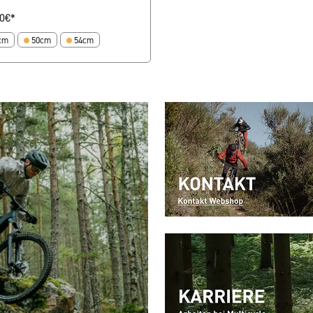
0
€*
cm
50cm
54cm