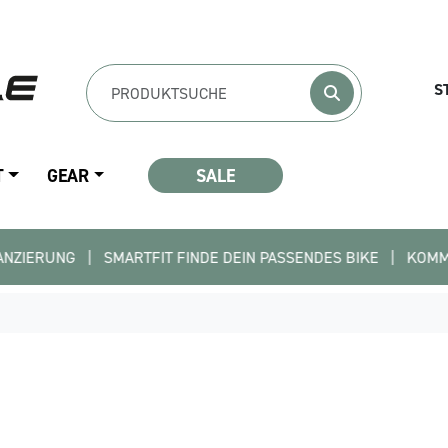
S
T
GEAR
SALE
  |   SMARTFIT FINDE DEIN PASSENDES BIKE   |   KOMME INS TE