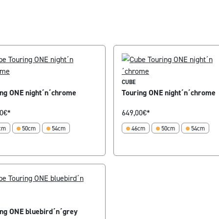
CUBE
ing ONE night´n´chrome
Touring ONE night´n´chrome
0
€*
649,00
€*
cm
50cm
54cm
46cm
50cm
54cm
ing ONE bluebird´n´grey