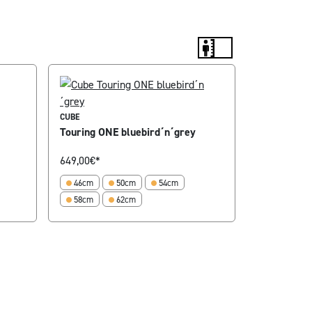
CUBE
Touring ONE bluebird´n´grey
649,00
€*
46cm
50cm
54cm
58cm
62cm