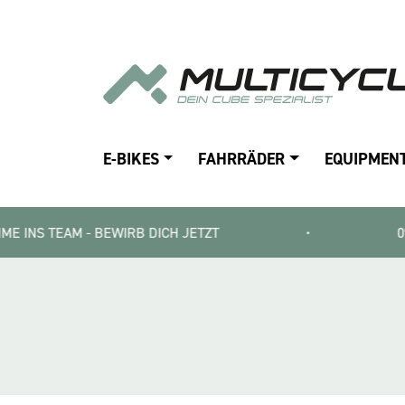
E-BIKES
FAHRRÄDER
EQUIPMEN
AM - BEWIRB DICH JETZT
•
0% E-BIKE F