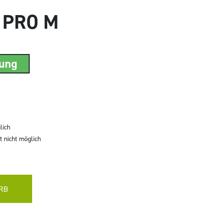
e PRO M
rung
lich
 nicht möglich
RB