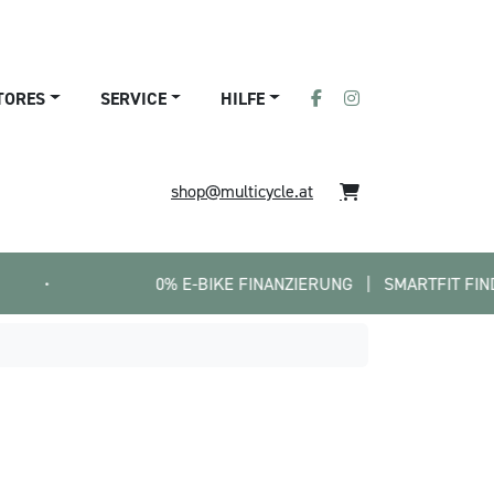
TORES
SERVICE
HILFE
shop@multicycle.at
0% E-BIKE FINANZIERUNG   |   SMARTFIT FINDE DEIN P