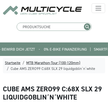
RB DICH JETZT
•
0% E-BIKE FINANZIERUNG   |   SMARTFIT FIN
Startseite
MTB Marathon-Tour (100-120mm)
Cube AMS ZERO99 C:68X SLX 29 liquidgoblin´n´white
CUBE
AMS ZERO99 C:68X SLX 29
LIQUIDGOBLIN´N´WHITE