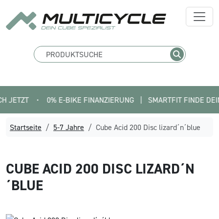
T
•
0% E-BIKE FINANZIERUNG   |   SMARTFIT FINDE DEIN PASS
Startseite
5-7 Jahre
Cube Acid 200 Disc lizard´n´blue
CUBE
ACID 200 DISC LIZARD´N
´BLUE