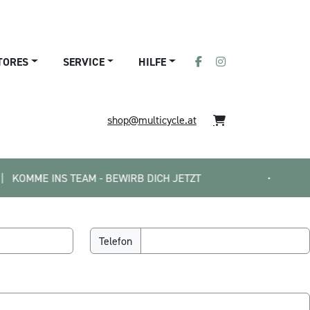
TORES
SERVICE
HILFE
shop@multicycle.at
E INS TEAM - BEWIRB DICH JETZT
•
0% 
Telefon