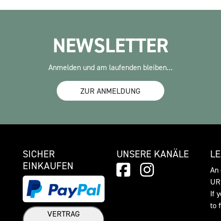
NEWSLETTER
Anmelden und am laufenden bleiben...
ZUR ANMELDUNG
SICHER
UNSERE KANÄLE
L
EINKAUFEN
An 
URL
If 
to 
VERTRAG