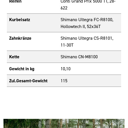
Reifen
Conti Grand Prix 5000 TT, 28-
622
Kurbelsatz
Shimano Ultegra FC-R8100,
Hollowtech II, 52x36T
Zahnkränze
Shimano Ultegra CS-R8101,
11-30T
Kette
Shimano CN-M8100
Gewicht in kg
10,10
Zul.Gesamt-Gewicht
115