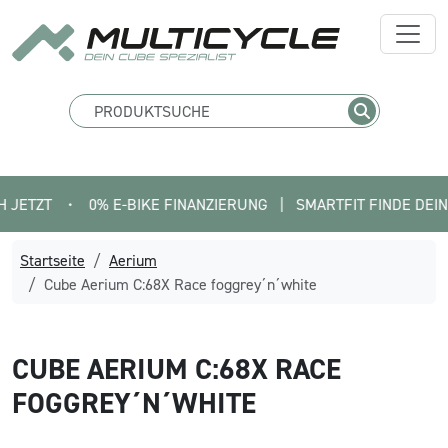
ZT
•
0% E-BIKE FINANZIERUNG   |   SMARTFIT FINDE DEIN PAS
Startseite
Aerium
Cube Aerium C:68X Race foggrey´n´white
CUBE
AERIUM C:68X RACE
FOGGREY´N´WHITE