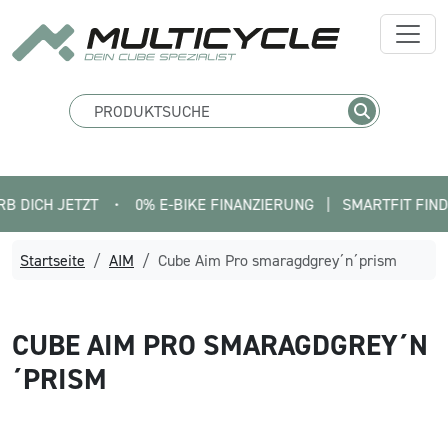
H JETZT
•
0% E-BIKE FINANZIERUNG   |   SMARTFIT FINDE DEIN
Startseite
AIM
Cube Aim Pro smaragdgrey´n´prism
CUBE
AIM PRO SMARAGDGREY´N
´PRISM