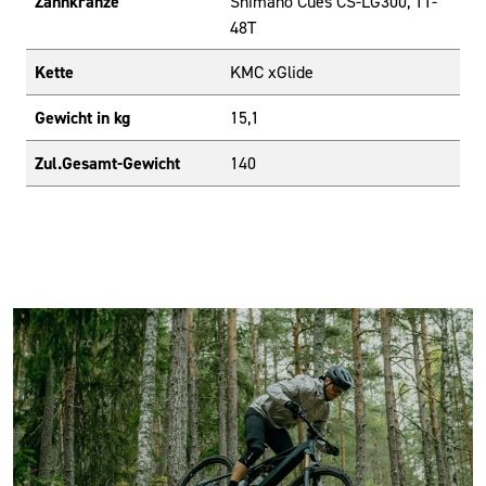
Zahnkränze
Shimano Cues CS-LG300, 11-
48T
Kette
KMC xGlide
Gewicht in kg
15,1
Zul.Gesamt-Gewicht
140