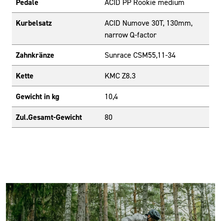
Pedale
ACID PP Rookie medium
Kurbelsatz
ACID Numove 30T, 130mm,
narrow Q-factor
Zahnkränze
Sunrace CSM55,11-34
Kette
KMC Z8.3
Gewicht in kg
10,4
Zul.Gesamt-Gewicht
80