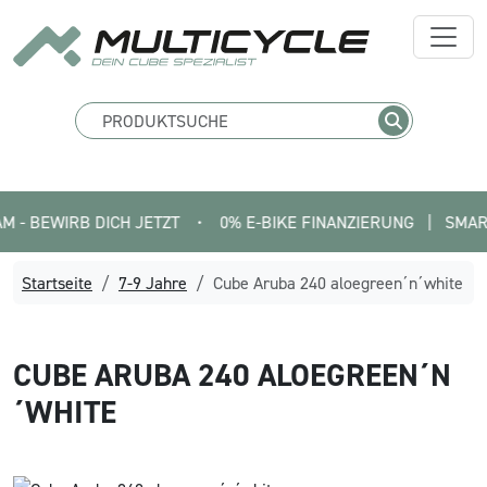
EWIRB DICH JETZT
•
0% E-BIKE FINANZIERUNG   |   SMARTFIT F
Startseite
7-9 Jahre
Cube Aruba 240 aloegreen´n´white
CUBE
ARUBA 240 ALOEGREEN´N
´WHITE