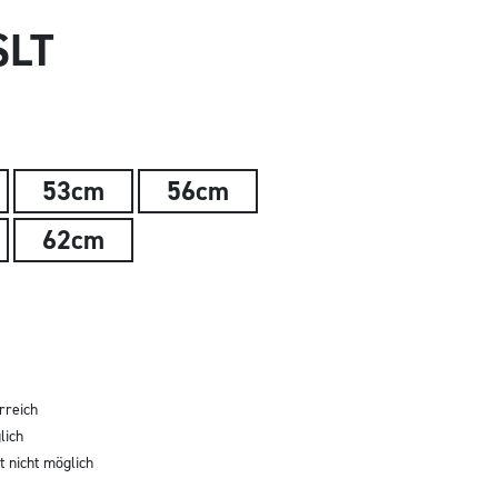
SLT
53cm
56cm
62cm
rreich
lich
 nicht möglich