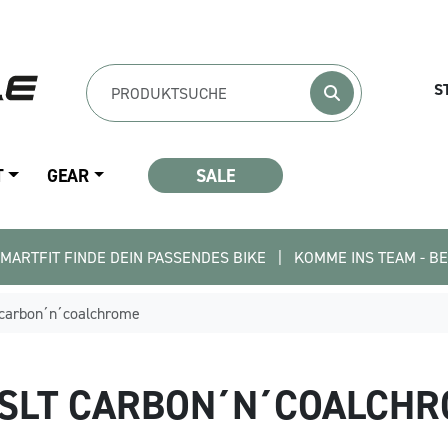
S
T
GEAR
SALE
DE DEIN PASSENDES BIKE   |   KOMME INS TEAM - BEWIRB DICH J
 carbon´n´coalchrome
2 SLT CARBON´N´COALCH