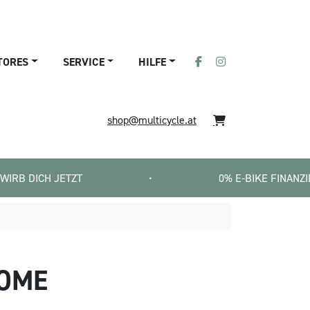
TORES
SERVICE
HILFE
shop@multicycle.at
ETZT
•
0% E-BIKE FINANZIERUNG   |   S
ROME