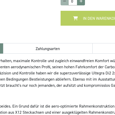
IN DEN WARENKO
Zahlungsarten
rhalten, maximale Kontrolle und zugleich einwandfreien Komfort wüns
ienten aerodynamischen Profil, seinen hohen Fahrkomfort der Carb
räzision und Kontrolle haben wir die superzuverlässige Ultegra Di
emen Bedingungen Bestleistungen abliefern. Ebenso mit im Ausstattu
t braucht's nur noch jemanden, der aufsitzt und kompromisslos Gas 
eides. Ein Grund dafür ist die aero-optimierte Rahmenkonstruktio
ination aus X12 Steckachsen und einer ausgeklügelten Rahmenkonstr