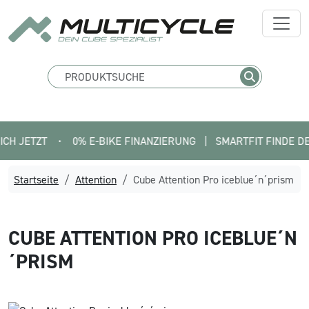
ZT
•
0% E-BIKE FINANZIERUNG   |   SMARTFIT FINDE DEIN PASS
Startseite
Attention
Cube Attention Pro iceblue´n´prism
CUBE
ATTENTION PRO ICEBLUE´N
´PRISM