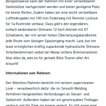
Beispielsweise kann der Rahmen mit einer versenkbaren
Sattelstütze nachgerüstet werden und bietet genügend Platz
für breite Reifen. Zudem haben wir eine leicht verstellbare
Luftfedergabel mit 100 mm Federweg mit Remote Lockout
für 1a-Kontrolle verbaut. Dazu gibt's den legendären,
einfach bedienbaren Shimano 12-fach Antrieb mit XT
Schaltwerk, der mit seiner hohen Übersetzungsbandbreite
jede Route zum lässigen Spaziergang macht. Last, but not
least ermöglichen kräftig zupackende hydraulische Shimano
Scheibenbremsen selbst bei Nässe sichere Bremsmanöver.
Also alles da, was es für geniale Bike-Touren aller Art
braucht!
Informationen zum Rahmen:
Der Attention Rahmen besticht mit seinem supercleanen
Look – verantwortlich dafür: die im Smooth Welding
Verfahren hergestellten Verbindungen an Steuer- und
Sattelrohr. Außerdem haben wir ein geschraubtes Tretlager
verbaut und die Züge ins Innere verlegt. Es gibt sogar eine