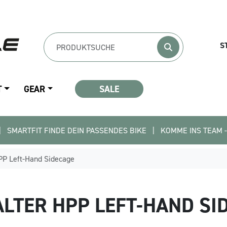
S
T
GEAR
SALE
IT FINDE DEIN PASSENDES BIKE   |   KOMME INS TEAM - BEWIRB D
PP Left-Hand Sidecage
LTER HPP LEFT-HAND SI