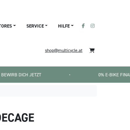
TORES
SERVICE
HILFE
shop@multicycle.at
ICH JETZT
•
0% E-BIKE FINANZIERUNG  
DECAGE