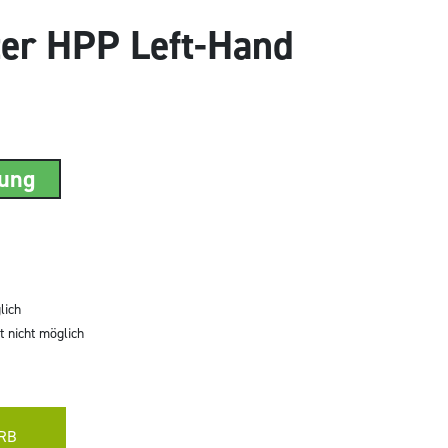
ter HPP Left-Hand
rung
lich
 nicht möglich
RB