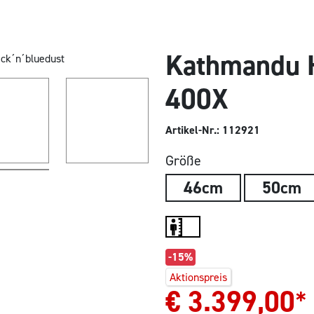
Kathmandu H
400X
Artikel-Nr.: 112921
Größe
46cm
50cm
-15%
Aktionspreis
€
3.399,00
*