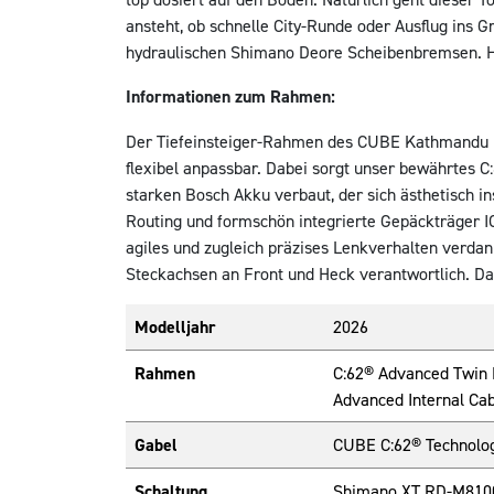
ansteht, ob schnelle City-Runde oder Ausflug ins 
hydraulischen Shimano Deore Scheibenbremsen. Hie
Informationen zum Rahmen:
Der Tiefeinsteiger-Rahmen des CUBE Kathmandu Hyb
flexibel anpassbar. Dabei sorgt unser bewährtes 
starken Bosch Akku verbaut, der sich ästhetisch i
Routing und formschön integrierte Gepäckträger IC 
agiles und zugleich präzises Lenkverhalten verdank
Steckachsen an Front und Heck verantwortlich. Da
Modelljahr
2026
Rahmen
C:62® Advanced Twin M
Advanced Internal Ca
Gabel
CUBE C:62® Technolog
Schaltung
Shimano XT RD-M8100