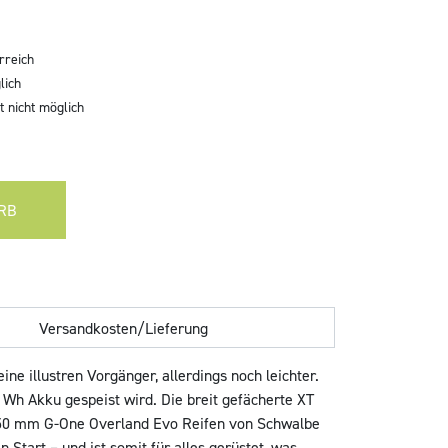
rreich
lich
 nicht möglich
RB
Versandkosten/Lieferung
 illustren Vorgänger, allerdings noch leichter.
Wh Akku gespeist wird. Die breit gefächerte XT
n 50 mm G-One Overland Evo Reifen von Schwalbe
Start – und ist somit für alles gerüstet, was