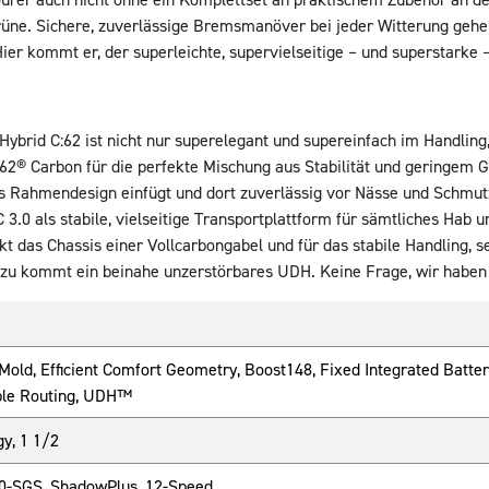
Grüne. Sichere, zuverlässige Bremsmanöver bei jeder Witterung gehe
r kommt er, der superleichte, supervielseitige – und superstarke
rid C:62 ist nicht nur superelegant und supereinfach im Handling, 
C:62® Carbon für die perfekte Mischung aus Stabilität und geringem
ns Rahmendesign einfügt und dort zuverlässig vor Nässe und Schmutz
3.0 als stabile, vielseitige Transportplattform für sämtliches Hab 
t das Chassis einer Vollcarbongabel und für das stabile Handling, se
zu kommt ein beinahe unzerstörbares UDH. Keine Frage, wir haben an
old, Efficient Comfort Geometry, Boost148, Fixed Integrated Battery,
ble Routing, UDH™
y, 1 1/2
-SGS, ShadowPlus, 12-Speed