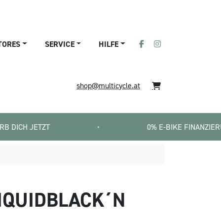
TORES
SERVICE
HILFE
shop@multicycle.at
T
•
0% E-BIKE FINANZIERUNG   |   SMAR
LIQUIDBLACK´N