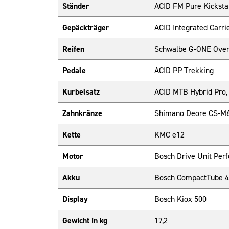
Ständer
ACID FM Pure Kickst
Gepäckträger
ACID Integrated Carri
Reifen
Schwalbe G-ONE Overl
Pedale
ACID PP Trekking
Kurbelsatz
ACID MTB Hybrid Pro,
Zahnkränze
Shimano Deore CS-M6
Kette
KMC e12
Motor
Bosch Drive Unit Pe
Akku
Bosch CompactTube 
Display
Bosch Kiox 500
Gewicht in kg
17,2