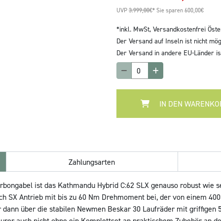
UVP
3.999,00
€*
Sie sparen 600,00€
*inkl. MwSt,
Versandkostenfrei Öste
Der Versand auf Inseln ist nicht mög
Der Versand in andere EU-Länder ist
IN DEN WARENKO
Zahlungsarten
ongabel ist das Kathmandu Hybrid C:62 SLX genauso robust wie seine
h SX Antrieb mit bis zu 60 Nm Drehmoment bei, der von einem 400 
r dann über die stabilen Newmen Beskar 30 Laufräder mit griffige
ourer auch nicht ohne ein Komplettset an praktischem Zubehör an den 