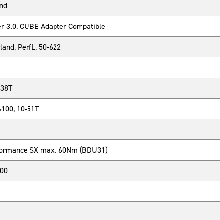
and
er 3.0, CUBE Adapter Compatible
and, PerfL, 50-622
 38T
100, 10-51T
rformance SX max. 60Nm (BDU31)
400