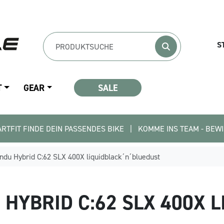
S
T
GEAR
SALE
DEIN PASSENDES BIKE   |   KOMME INS TEAM - BEWIRB DICH JETZ
du Hybrid C:62 SLX 400X liquidblack´n´bluedust
HYBRID C:62 SLX 400X 