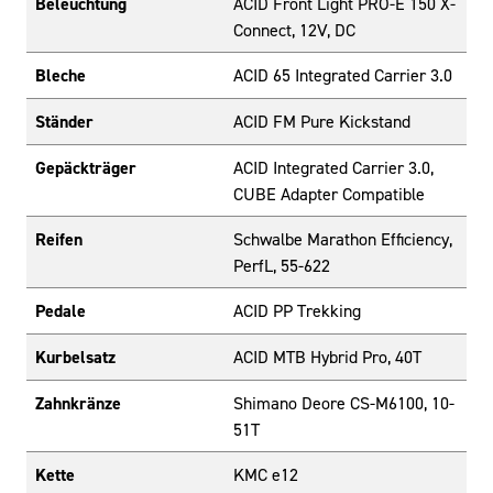
Beleuchtung
ACID Front Light PRO-E 150 X-
Connect, 12V, DC
Bleche
ACID 65 Integrated Carrier 3.0
Ständer
ACID FM Pure Kickstand
Gepäckträger
ACID Integrated Carrier 3.0,
CUBE Adapter Compatible
Reifen
Schwalbe Marathon Efficiency,
PerfL, 55-622
Pedale
ACID PP Trekking
Kurbelsatz
ACID MTB Hybrid Pro, 40T
Zahnkränze
Shimano Deore CS-M6100, 10-
51T
Kette
KMC e12