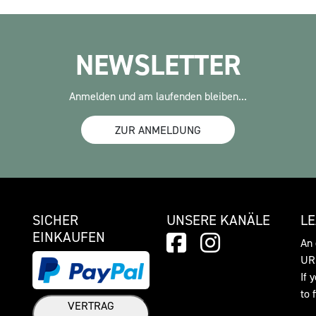
NEWSLETTER
Anmelden und am laufenden bleiben...
ZUR ANMELDUNG
SICHER
UNSERE KANÄLE
L
EINKAUFEN
An 
URL
If 
to 
VERTRAG