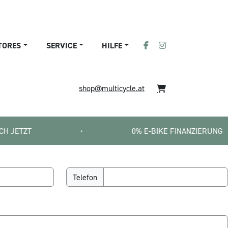
TORES
SERVICE
HILFE
shop@multicycle.at
•
0% E-BIKE FINANZIERUNG   |   SMART
Telefon