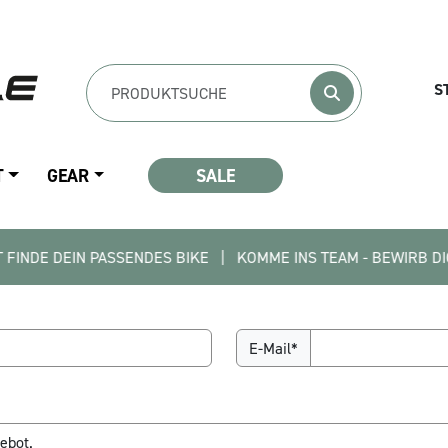
S
T
GEAR
SALE
EIN PASSENDES BIKE   |   KOMME INS TEAM - BEWIRB DICH JETZT
E-Mail*