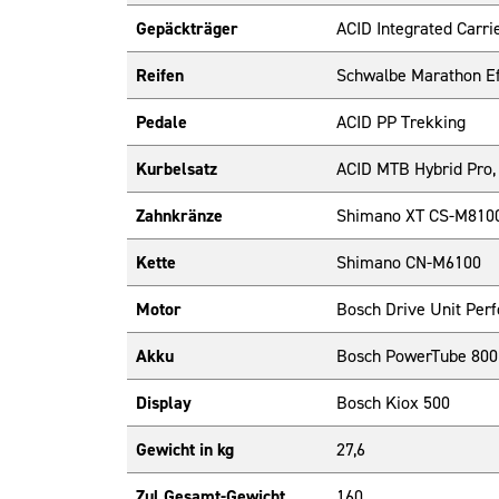
Gepäckträger
ACID Integrated Carri
Reifen
Schwalbe Marathon Eff
Pedale
ACID PP Trekking
Kurbelsatz
ACID MTB Hybrid Pro,
Zahnkränze
Shimano XT CS-M8100
Kette
Shimano CN-M6100
Motor
Bosch Drive Unit Pe
Akku
Bosch PowerTube 800
Display
Bosch Kiox 500
Gewicht in kg
27,6
Zul.Gesamt-Gewicht
160