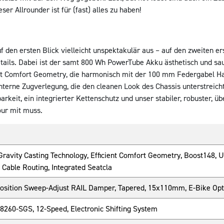
ser Allrounder ist für (fast) alles zu haben!
en ersten Blick vielleicht unspektakulär aus – auf den zweiten ers
tails. Dabei ist der samt 800 Wh PowerTube Akku ästhetisch und sau
cient Comfort Geometry, die harmonisch mit der 100 mm Federgabel Ha
nterne Zugverlegung, die den cleanen Look des Chassis unterstreicht
rkeit, ein integrierter Kettenschutz und unser stabiler, robuster, 
our mit muss.
Gravity Casting Technology, Efficient Comfort Geometry, Boost148, U
 Cable Routing, Integrated Seatcla
Position Sweep-Adjust RAIL Damper, Tapered, 15x110mm, E-Bike O
260-SGS, 12-Speed, Electronic Shifting System