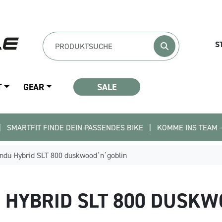
S
T
GEAR
SALE
FINDE DEIN PASSENDES BIKE   |   KOMME INS TEAM - BEWIRB DICH
du Hybrid SLT 800 duskwood´n´goblin
HYBRID SLT 800 DUSKW