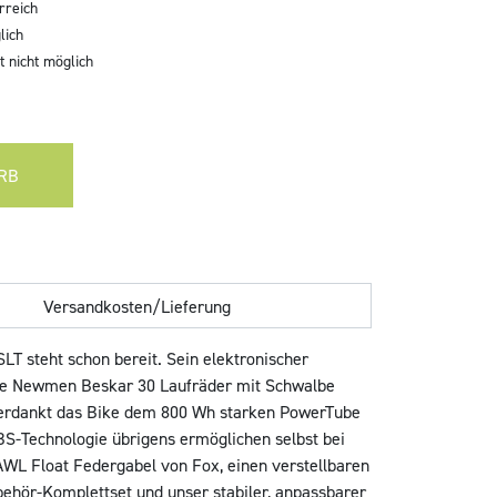
rreich
lich
 nicht möglich
RB
Versandkosten/Lieferung
LT steht schon bereit. Sein elektronischer
die Newmen Beskar 30 Laufräder mit Schwalbe
 verdankt das Bike dem 800 Wh starken PowerTube
S-Technologie übrigens ermöglichen selbst bei
L Float Federgabel von Fox, einen verstellbaren
behör-Komplettset und unser stabiler, anpassbarer