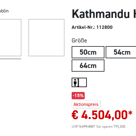
Kathmandu H
Artikel-Nr.: 112800
Größe
50cm
54cm
64cm
-15%
Aktionspreis
€
4.504,00
*
UVP
5.299,00
€*
Sie sparen 795,00€