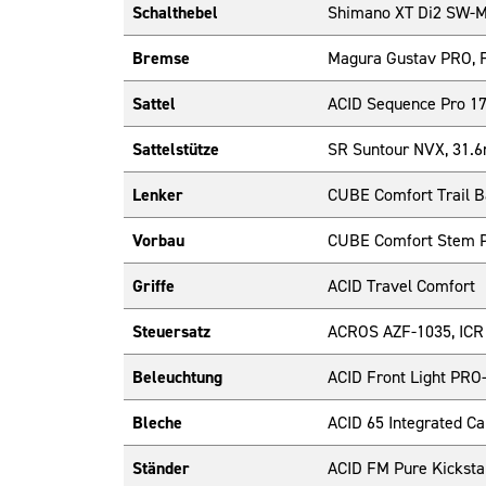
Schalthebel
Shimano XT Di2 SW-M8
Bremse
Magura Gustav PRO, Fr
Sattel
ACID Sequence Pro 1
Sattelstütze
SR Suntour NVX, 31.
Lenker
CUBE Comfort Trail 
Vorbau
CUBE Comfort Stem P
Griffe
ACID Travel Comfort
Steuersatz
ACROS AZF-1035, ICR (
Beleuchtung
ACID Front Light PRO
Bleche
ACID 65 Integrated Car
Ständer
ACID FM Pure Kickst