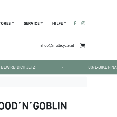
TORES
SERVICE
HILFE
shop@multicycle.at
 JETZT
•
0% E-BIKE FINANZIERUNG   | 
OOD´N´GOBLIN