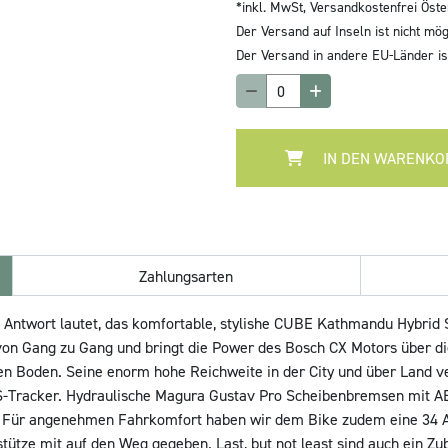
*inkl. MwSt,
Versandkostenfrei Öste
Der Versand auf Inseln ist nicht mög
Der Versand in andere EU-Länder ist
IN DEN WARENKO
Zahlungsarten
e Antwort lautet, das komfortable, stylishe CUBE Kathmandu Hybrid S
 von Gang zu Gang und bringt die Power des Bosch CX Motors über 
 den Boden. Seine enorm hohe Reichweite in der City und über Land
PS-Tracker. Hydraulische Magura Gustav Pro Scheibenbremsen mit AB
 Für angenehmen Fahrkomfort haben wir dem Bike zudem eine 34 AW
ütze mit auf den Weg gegeben. Last, but not least sind auch ein Zu