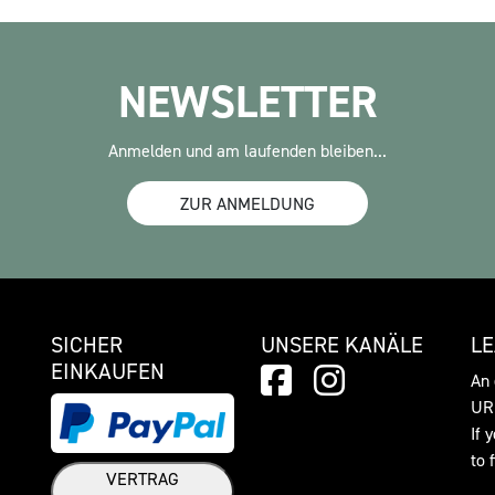
NEWSLETTER
Anmelden und am laufenden bleiben...
ZUR ANMELDUNG
SICHER
UNSERE KANÄLE
L
EINKAUFEN
An 
URL
If 
to 
VERTRAG