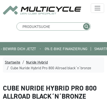
RB DICH JETZT
•
0% E-BIKE FINANZIERUNG   |   SMARTFIT FIN
Startseite
Nuride Hybrid
Cube Nuride Hybrid Pro 800 Allroad black´n´bronze
CUBE
NURIDE HYBRID PRO 800
ALLROAD BLACK´N´BRONZE