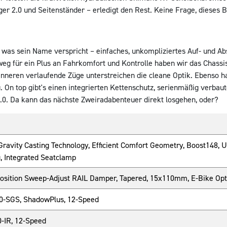
ger 2.0 und Seitenständer – erledigt den Rest. Keine Frage, dieses B
was sein Name verspricht – einfaches, unkompliziertes Auf- und Abst
 für ein Plus an Fahrkomfort und Kontrolle haben wir das Chassis 
 Inneren verlaufende Züge unterstreichen die cleane Optik. Ebenso 
n top gibt's einen integrierten Kettenschutz, serienmäßig verbaute
2.0. Da kann das nächste Zweiradabenteuer direkt losgehen, oder?
Gravity Casting Technology, Efficient Comfort Geometry, Boost148, U
g, Integrated Seatclamp
Position Sweep-Adjust RAIL Damper, Tapered, 15x110mm, E-Bike O
-SGS, ShadowPlus, 12-Speed
-IR, 12-Speed