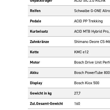
Gepäckträger
ACID SIC 2.0 RILink
Reifen
Schwalbe G-ONE Allro
Pedale
ACID PP Trekking
Kurbelsatz
ACID MTB Hybrid Pro,
Zahnkränze
Shimano Deore CS-M6
Kette
KMC e12
Motor
Bosch Drive Unit Pe
Akku
Bosch PowerTube 800
Display
Bosch Kiox 500
Gewicht in kg
27,7
Zul.Gesamt-Gewicht
160