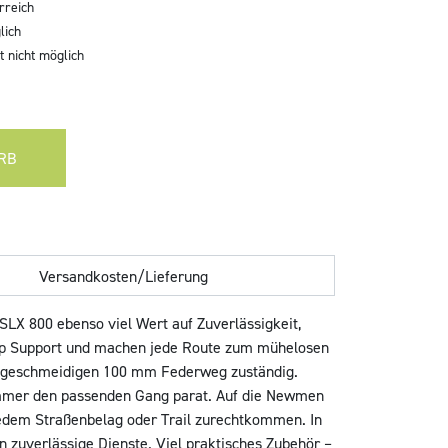
rreich
lich
 nicht möglich
RB
Versandkosten/Lieferung
 SLX 800 ebenso viel Wert auf Zuverlässigkeit,
 top Support und machen jede Route zum mühelosen
it geschmeidigen 100 mm Federweg zuständig.
immer den passenden Gang parat. Auf die Newmen
jedem Straßenbelag oder Trail zurechtkommen. In
 zuverlässige Dienste. Viel praktisches Zubehör –