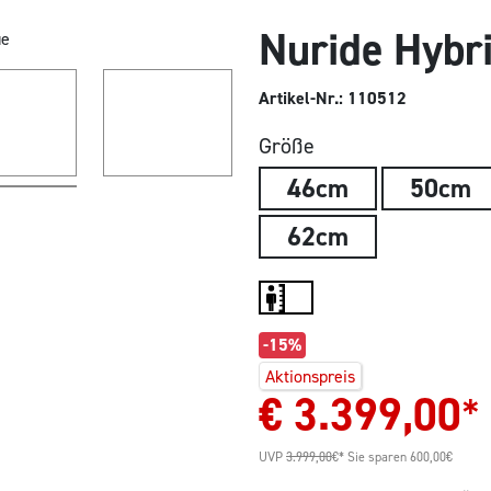
Nuride Hybr
Artikel-Nr.: 110512
Größe
46cm
50cm
62cm
-15%
Aktionspreis
€
3.399,00
*
UVP
3.999,00
€*
Sie sparen 600,00€