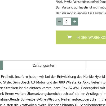
*inkl. MwSt,
Versandkostenfrei Öste
Der Versand auf Inseln ist nicht mög
Der Versand in andere EU-Länder ist
IN DEN WARENKO
Zahlungsarten
ße Freiheit. Insofern haben wir bei der Entwicklung des Nuride Hybrid
nd Style. Sein Bosch CX Motor und der 800 Wh starke Akku liefern
n Strecken ist die einfach verstellbare Fox 34 AWL Federgabel m
ank ihrem weiten Übersetzungsbereich auch auf steilen Anstiegen 
dahinrollende Schwalbe G-One Allround Reifen aufgezogen, die mit 
r leisten die kraftvollen hydraulischen Shimano XT Scheibenbremsen