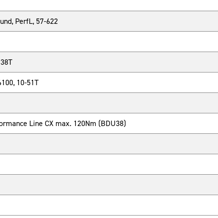
und, PerfL, 57-622
 38T
100, 10-51T
rformance Line CX max. 120Nm (BDU38)