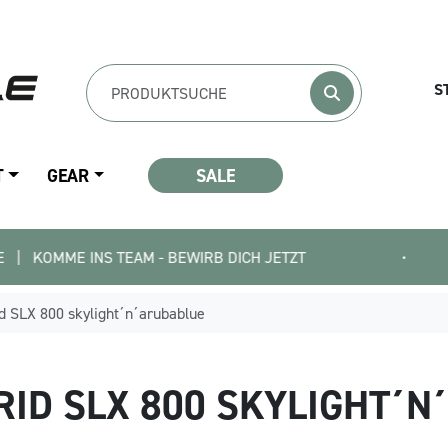
S
T
GEAR
SALE
INS TEAM - BEWIRB DICH JETZT
•
0% E-
d SLX 800 skylight´n´arubablue
RID SLX 800 SKYLIGHT´