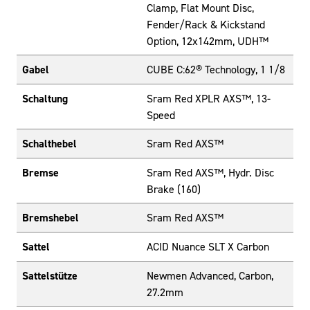
Clamp, Flat Mount Disc,
Fender/Rack & Kickstand
Option, 12x142mm, UDH™
Gabel
CUBE C:62® Technology, 1 1/8
Schaltung
Sram Red XPLR AXS™, 13-
Speed
Schalthebel
Sram Red AXS™
Bremse
Sram Red AXS™, Hydr. Disc
Brake (160)
Bremshebel
Sram Red AXS™
Sattel
ACID Nuance SLT X Carbon
Sattelstütze
Newmen Advanced, Carbon,
27.2mm