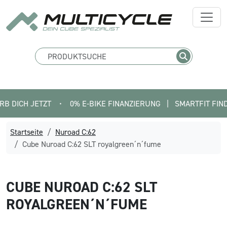
H JETZT
•
0% E-BIKE FINANZIERUNG   |   SMARTFIT FINDE DEIN
Startseite
Nuroad C:62
Cube Nuroad C:62 SLT royalgreen´n´fume
CUBE
NUROAD C:62 SLT
ROYALGREEN´N´FUME