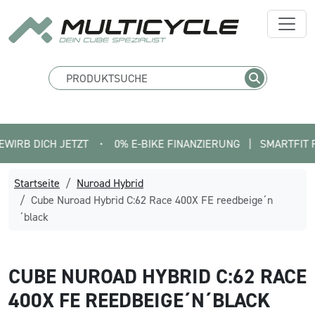
DICH JETZT
•
0% E-BIKE FINANZIERUNG   |   SMARTFIT FINDE D
Startseite
Nuroad Hybrid
Cube Nuroad Hybrid C:62 Race 400X FE reedbeige´n
´black
CUBE
NUROAD HYBRID C:62 RACE
400X FE REEDBEIGE´N´BLACK