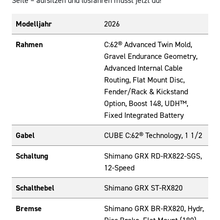
Seite – aufsitzen und losfahren musst jetzt du!
Modelljahr
2026
Rahmen
C:62® Advanced Twin Mold,
Gravel Endurance Geometry,
Advanced Internal Cable
Routing, Flat Mount Disc,
Fender/Rack & Kickstand
Option, Boost 148, UDH™,
Fixed Integrated Battery
Gabel
CUBE C:62® Technology, 1 1/2
Schaltung
Shimano GRX RD-RX822-SGS,
12-Speed
Schalthebel
Shimano GRX ST-RX820
Bremse
Shimano GRX BR-RX820, Hydr,