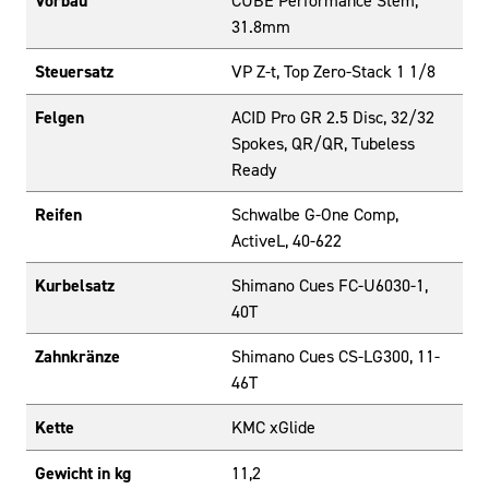
Vorbau
CUBE Performance Stem,
31.8mm
Steuersatz
VP Z-t, Top Zero-Stack 1 1/8
Felgen
ACID Pro GR 2.5 Disc, 32/32
Spokes, QR/QR, Tubeless
Ready
Reifen
Schwalbe G-One Comp,
ActiveL, 40-622
Kurbelsatz
Shimano Cues FC-U6030-1,
40T
Zahnkränze
Shimano Cues CS-LG300, 11-
46T
Kette
KMC xGlide
Gewicht in kg
11,2