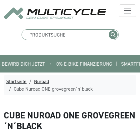
IRB DICH JETZT
•
0% E-BIKE FINANZIERUNG   |   SMARTFIT FIN
Startseite
Nuroad
Cube Nuroad ONE grovegreen´n´black
CUBE
NUROAD ONE GROVEGREEN
´N´BLACK