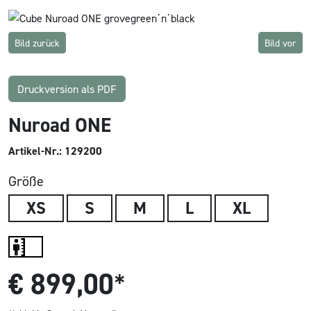
Bild zurück
Bild vor
Druckversion als PDF
Nuroad ONE
Artikel-Nr.: 129200
Größe
XS
S
M
L
XL
€
899,00
*