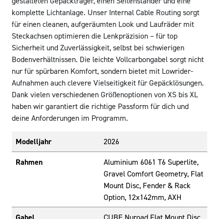
gestalteten Gepäckträger, einen Seitenständer und eine
komplette Lichtanlage. Unser Internal Cable Routing sorgt
für einen cleanen, aufgeräumten Look und Laufräder mit
Steckachsen optimieren die Lenkpräzision – für top
Sicherheit und Zuverlässigkeit, selbst bei schwierigen
Bodenverhältnissen. Die leichte Vollcarbongabel sorgt nicht
nur für spürbaren Komfort, sondern bietet mit Lowrider-
Aufnahmen auch clevere Vielseitigkeit für Gepäcklösungen.
Dank vielen verschiedenen Größenoptionen von XS bis XL
haben wir garantiert die richtige Passform für dich und
deine Anforderungen im Programm.
Modelljahr
2026
Rahmen
Aluminium 6061 T6 Superlite,
Gravel Comfort Geometry, Flat
Mount Disc, Fender & Rack
Option, 12x142mm, AXH
Gabel
CUBE Nuroad Flat Mount Disc,