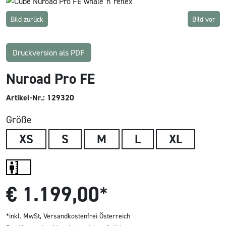
Bild zurück
Bild vor
Druckversion als PDF
Nuroad Pro FE
Artikel-Nr.: 129320
Größe
XS
S
M
L
XL
€
1.199,00
*
*inkl. MwSt,
Versandkostenfrei Österreich