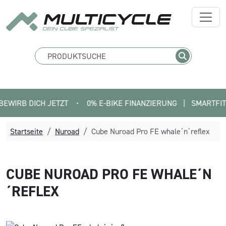
 DICH JETZT
•
0% E-BIKE FINANZIERUNG   |   SMARTFIT FINDE
Startseite
Nuroad
Cube Nuroad Pro FE whale´n´reflex
CUBE
NUROAD PRO FE WHALE´N
´REFLEX