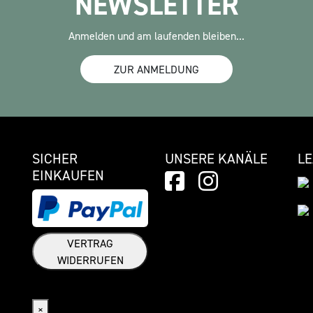
NEWSLETTER
Anmelden und am laufenden bleiben...
ZUR ANMELDUNG
SICHER
UNSERE KANÄLE
L
EINKAUFEN
VERTRAG
WIDERRUFEN
Widerrufsformular
×