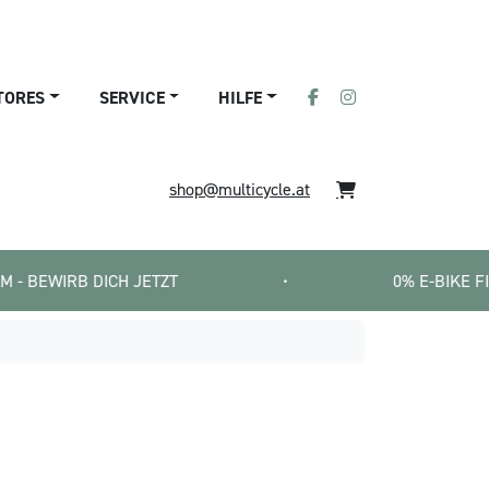
TORES
SERVICE
HILFE
shop@multicycle.at
DICH JETZT
•
0% E-BIKE FINANZIERUNG 