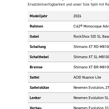
Ersatzteilverfügbarkeit und unser Size Split mit 
Modelljahr
2026
Rahmen
C:62® Monocoque Adva
Gabel
RockShox SID SL Bas
Schaltung
Shimano XT RD-M8100
Schalthebel
Shimano XT SL-M8100-
Bremse
Shimano XT BR-M8100,
Sattel
ACID Nuance Lite
Sattelstütze
Newmen Evolution, 2
Lenker
Newmen Evolution SL
Vorbau
Newmen Evolution 31