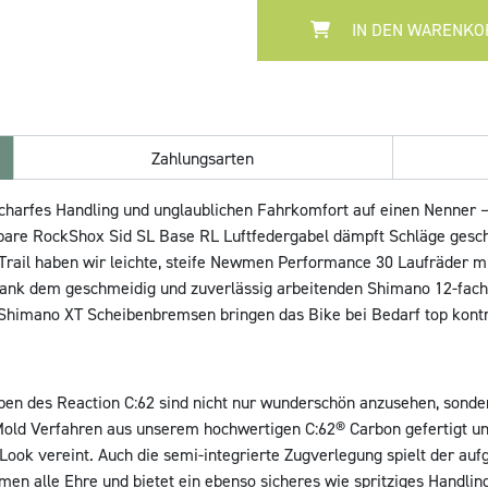
IN DEN WARENKO
Zahlungsarten
scharfes Handling und unglaublichen Fahrkomfort auf einen Nenner 
lbare RockShox Sid SL Base RL Luftfedergabel dämpft Schläge gesch
ail haben wir leichte, steife Newmen Performance 30 Laufräder mi
st dank dem geschmeidig und zuverlässig arbeitenden Shimano 12-fac
n Shimano XT Scheibenbremsen bringen das Bike bei Bedarf top kontr
eben des Reaction C:62 sind nicht nur wunderschön anzusehen, son
 Mold Verfahren aus unserem hochwertigen C:62® Carbon gefertigt u
Look vereint. Auch die semi-integrierte Zugverlegung spielt der auf
n alle Ehre und bietet ein ebenso sicheres wie spritziges Handlin