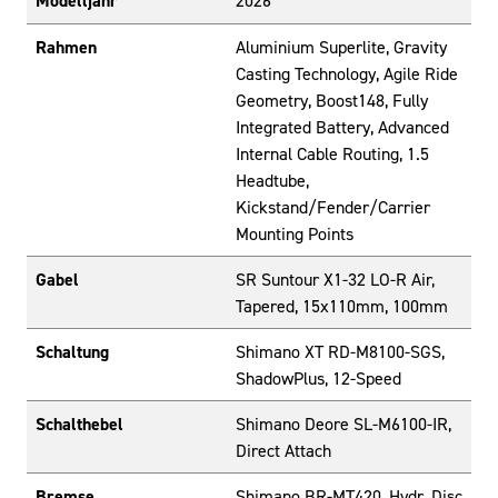
Modelljahr
2026
Rahmen
Aluminium Superlite, Gravity
Casting Technology, Agile Ride
Geometry, Boost148, Fully
Integrated Battery, Advanced
Internal Cable Routing, 1.5
Headtube,
Kickstand/Fender/Carrier
Mounting Points
Gabel
SR Suntour X1-32 LO-R Air,
Tapered, 15x110mm, 100mm
Schaltung
Shimano XT RD-M8100-SGS,
ShadowPlus, 12-Speed
Schalthebel
Shimano Deore SL-M6100-IR,
Direct Attach
Bremse
Shimano BR-MT420, Hydr. Disc