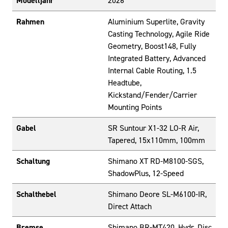
Modelljahr
2026
Rahmen
Aluminium Superlite, Gravity
Casting Technology, Agile Ride
Geometry, Boost148, Fully
Integrated Battery, Advanced
Internal Cable Routing, 1.5
Headtube,
Kickstand/Fender/Carrier
Mounting Points
Gabel
SR Suntour X1-32 LO-R Air,
Tapered, 15x110mm, 100mm
Schaltung
Shimano XT RD-M8100-SGS,
ShadowPlus, 12-Speed
Schalthebel
Shimano Deore SL-M6100-IR,
Direct Attach
Bremse
Shimano BR-MT420, Hydr. Disc