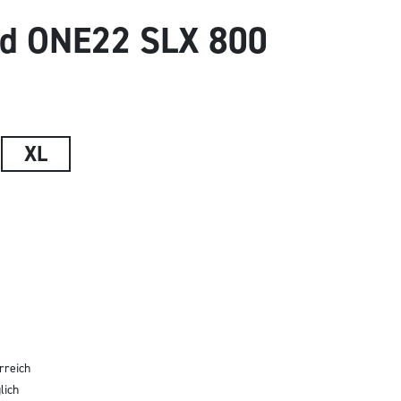
id ONE22 SLX 800
XL
rreich
lich