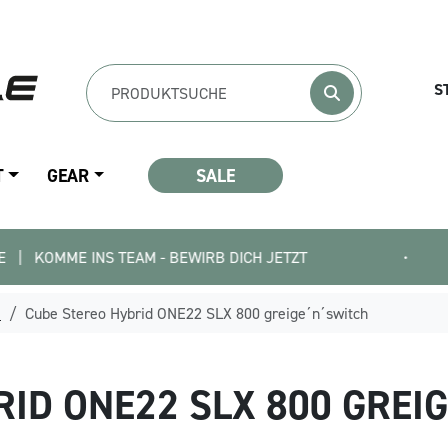
S
T
GEAR
SALE
 INS TEAM - BEWIRB DICH JETZT
•
0% E-
)
Cube Stereo Hybrid ONE22 SLX 800 greige´n´switch
RID ONE22 SLX 800 GREI