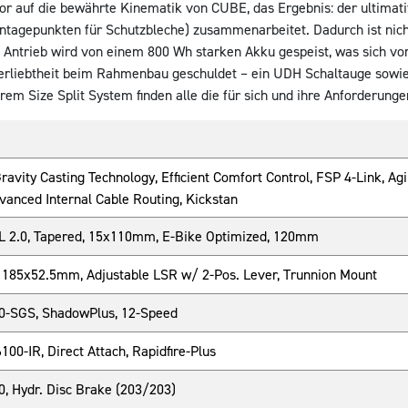
otor auf die bewährte Kinematik von CUBE, das Ergebnis: der ultima
ontagepunkten für Schutzbleche) zusammenarbeitet. Dadurch ist nich
X Antrieb wird von einem 800 Wh starken Akku gespeist, was sich vor
verliebtheit beim Rahmenbau geschuldet – ein UDH Schaltauge sowie
em Size Split System finden alle die für sich und ihre Anforderung
ravity Casting Technology, Efficient Comfort Control, FSP 4-Link, A
dvanced Internal Cable Routing, Kickstan
L 2.0, Tapered, 15x110mm, E-Bike Optimized, 120mm
 185x52.5mm, Adjustable LSR w/ 2-Pos. Lever, Trunnion Mount
-SGS, ShadowPlus, 12-Speed
0-IR, Direct Attach, Rapidfire-Plus
 Hydr. Disc Brake (203/203)