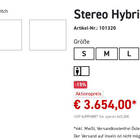
Stereo Hybr
Artikel-Nr.: 101320
Größe
S
M
L
-15%
Aktionspreis
€
3.654,00
*
UVP
4.299,00
€*
Sie sparen 645,00€
*inkl. MwSt,
Versandkostenfrei Öste
Der Versand auf Inseln ist nicht mög