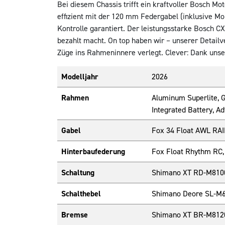
Bei diesem Chassis trifft ein kraftvoller Bosch M
effizient mit der 120 mm Federgabel (inklusive M
Kontrolle garantiert. Der leistungsstarke Bosch C
bezahlt macht. On top haben wir – unserer Detail
Züge ins Rahmeninnere verlegt. Clever: Dank unser
Modelljahr
2026
Rahmen
Aluminum Superlite, G
Integrated Battery, A
Gabel
Fox 34 Float AWL RAI
Hinterbaufederung
Fox Float Rhythm RC,
Schaltung
Shimano XT RD-M8100
Schalthebel
Shimano Deore SL-M610
Bremse
Shimano XT BR-M8120,