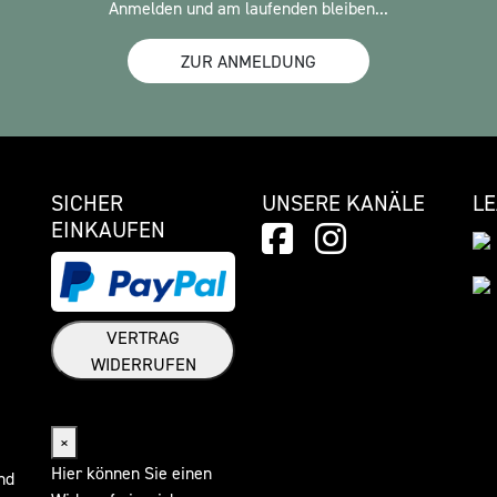
Anmelden und am laufenden bleiben...
ZUR ANMELDUNG
SICHER
UNSERE KANÄLE
L
EINKAUFEN
VERTRAG
WIDERRUFEN
Widerrufsformular
×
Hier können Sie einen
nd