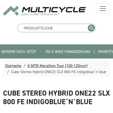
B DICH JETZT
•
0% E-BIKE FINANZIERUNG   |   SMARTFIT FIND
Startseite
E-MTB Marathon-Tour (100-120mm)
Cube Stereo Hybrid ONE22 SLX 800 FE indigoblue´n´blue
CUBE
STEREO HYBRID ONE22 SLX
800 FE INDIGOBLUE´N´BLUE