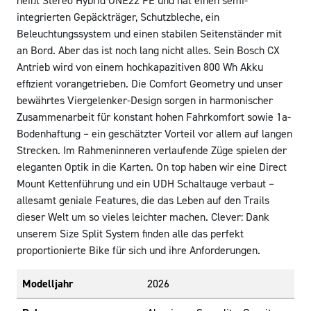
heißt Stereo Hybrid ONE22 FE und hat einen semi-
integrierten Gepäckträger, Schutzbleche, ein
Beleuchtungssystem und einen stabilen Seitenständer mit
an Bord. Aber das ist noch lang nicht alles. Sein Bosch CX
Antrieb wird von einem hochkapazitiven 800 Wh Akku
effizient vorangetrieben. Die Comfort Geometry und unser
bewährtes Viergelenker-Design sorgen in harmonischer
Zusammenarbeit für konstant hohen Fahrkomfort sowie 1a-
Bodenhaftung – ein geschätzter Vorteil vor allem auf langen
Strecken. Im Rahmeninneren verlaufende Züge spielen der
eleganten Optik in die Karten. On top haben wir eine Direct
Mount Kettenführung und ein UDH Schaltauge verbaut –
allesamt geniale Features, die das Leben auf den Trails
dieser Welt um so vieles leichter machen. Clever: Dank
unserem Size Split System finden alle das perfekt
proportionierte Bike für sich und ihre Anforderungen.
Modelljahr
2026