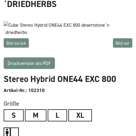
´DRIEDHERBS
Bild zurück
Bild vor
Druckversion als PDF
Stereo Hybrid ONE44 EXC 800
Artikel-Nr.: 102310
Größe
S
M
L
XL