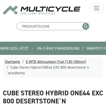
ICH JETZT
•
0% E-BIKE FINANZIERUNG   |   SMARTFIT FINDE DE
Startseite
E-MTB Allmountain-Trail (130-150mm)
Cube Stereo Hybrid ONE44 EXC 800 desertstone´n
´driedherbs
CUBE
STEREO HYBRID ONE44 EXC
800 DESERTSTONE´N