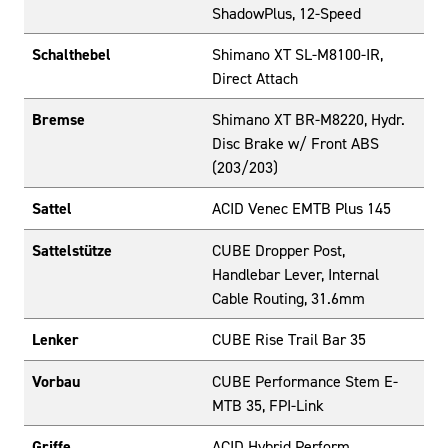
ShadowPlus, 12-Speed
Schalthebel
Shimano XT SL-M8100-IR,
Direct Attach
Bremse
Shimano XT BR-M8220, Hydr.
Disc Brake w/ Front ABS
(203/203)
Sattel
ACID Venec EMTB Plus 145
Sattelstütze
CUBE Dropper Post,
Handlebar Lever, Internal
Cable Routing, 31.6mm
Lenker
CUBE Rise Trail Bar 35
Vorbau
CUBE Performance Stem E-
MTB 35, FPI-Link
Griffe
ACID Hybrid Perform