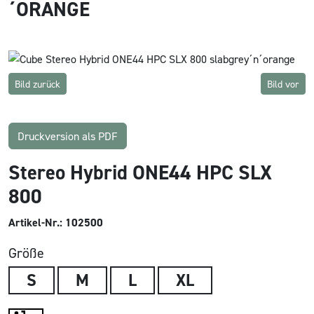
´ORANGE
Bild zurück
Bild vor
Druckversion als PDF
Stereo Hybrid ONE44 HPC SLX
800
Artikel-Nr.: 102500
Größe
S
M
L
XL