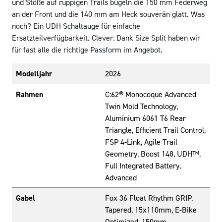
und Stöße auf ruppigen Trails bügeln die 150 mm Federweg
an der Front und die 140 mm am Heck souverän glatt. Was
noch? Ein UDH Schaltauge für einfache
Ersatzteilverfügbarkeit. Clever: Dank Size Split haben wir
für fast alle die richtige Passform im Angebot.
Modelljahr
2026
Rahmen
C:62® Monocoque Advanced
Twin Mold Technology,
Aluminium 6061 T6 Rear
Triangle, Efficient Trail Control,
FSP 4-Link, Agile Trail
Geometry, Boost 148, UDH™,
Full Integrated Battery,
Advanced
Gabel
Fox 36 Float Rhythm GRIP,
Tapered, 15x110mm, E-Bike
Optimized, 150mm