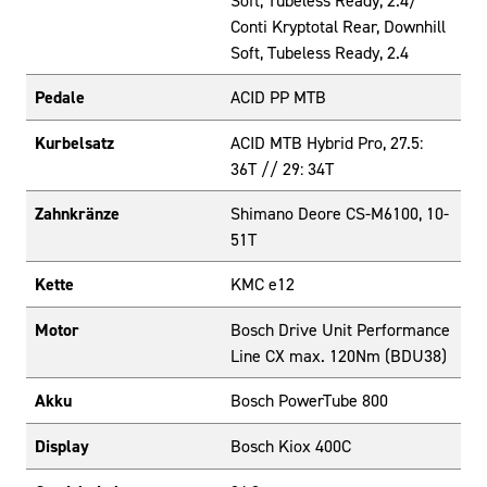
Soft, Tubeless Ready, 2.4/
Conti Kryptotal Rear, Downhill
Soft, Tubeless Ready, 2.4
Pedale
ACID PP MTB
Kurbelsatz
ACID MTB Hybrid Pro, 27.5:
36T // 29: 34T
Zahnkränze
Shimano Deore CS-M6100, 10-
51T
Kette
KMC e12
Motor
Bosch Drive Unit Performance
Line CX max. 120Nm (BDU38)
Akku
Bosch PowerTube 800
Display
Bosch Kiox 400C