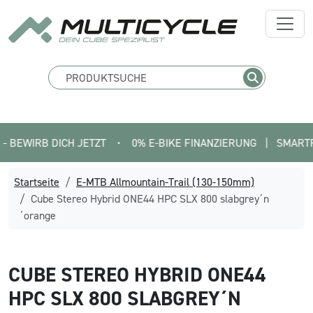
RB DICH JETZT
•
0% E-BIKE FINANZIERUNG   |   SMARTFIT FIN
Startseite
E-MTB Allmountain-Trail (130-150mm)
Cube Stereo Hybrid ONE44 HPC SLX 800 slabgrey´n
´orange
CUBE
STEREO HYBRID ONE44
HPC SLX 800 SLABGREY´N