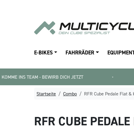
E-BIKES
FAHRRÄDER
EQUIPMEN
NS TEAM - BEWIRB DICH JETZT
•
0% E-B
Startseite
Combo
RFR Cube Pedale Flat & 
RFR CUBE
PEDALE 