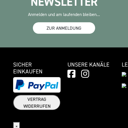
NEWSLETTER
Anmelden und am laufenden bleiben...
ZUR ANMELDUNG
SICHER
UNSERE KANÄLE
L
EINKAUFEN
VERTRAG
WIDERRUFEN
Widerrufsformular
×