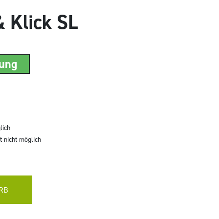
& Klick SL
rung
lich
 nicht möglich
RB