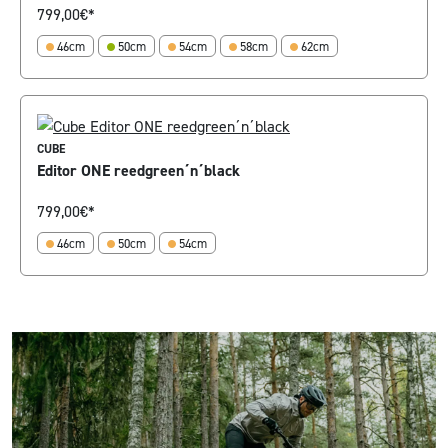
799,00
€*
46cm
50cm
54cm
58cm
62cm
CUBE
Editor ONE reedgreen´n´black
799,00
€*
46cm
50cm
54cm