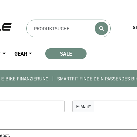
S
T
GEAR
SALE
INANZIERUNG   |   SMARTFIT FINDE DEIN PASSENDES BIKE   |   K
E-Mail*