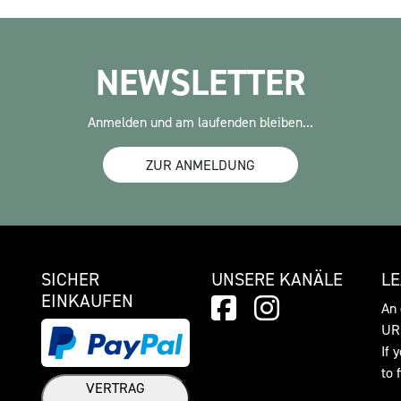
NEWSLETTER
Anmelden und am laufenden bleiben...
ZUR ANMELDUNG
SICHER
UNSERE KANÄLE
L
EINKAUFEN
An 
URL
If 
to 
VERTRAG