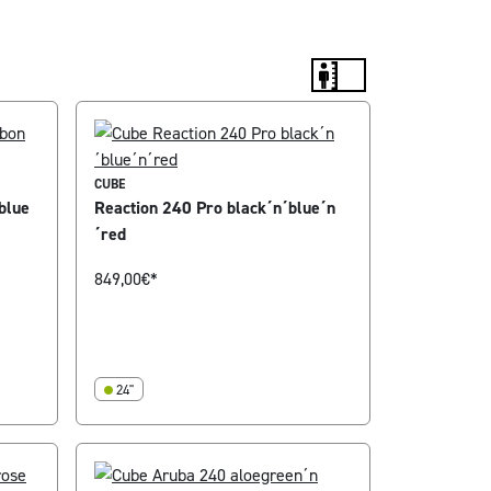
CUBE
blue
Reaction 240 Pro black´n´blue´n
´red
849,00
€*
24"