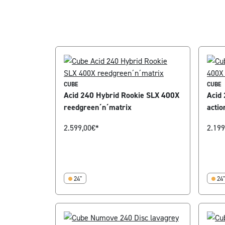
CUBE
CUBE
Acid 240 Hybrid Rookie SLX 400X
Acid
reedgreen´n´matrix
acti
2.599,00
€*
2.199
24"
24"