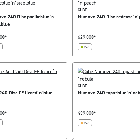
CUBE
e 240 Disc pacificblue´n
Numove 240 Disc redrose´n´
lblue
0
€*
629,00
€*
24"
CUBE
240 Disc FE lizard´n´blue
Numove 240 topasblue´n´neb
0
€*
499,00
€*
24"