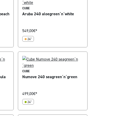
CUBE
peach
Aruba 240 aloegreen´n´white
549,00
€*
24"
CUBE
ula
Numove 240 seagreen´n´green
499,00
€*
24"