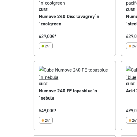
CUBE
CUBE
Numove 240 Disc lavagrey´n
Numov
´coolgreen
´stee
629,00
€*
629,0
24"
24"
CUBE
CUBE
Numove 240 FE topasblue´n
Acid 
´nebula
549,00
€*
499,0
24"
24"