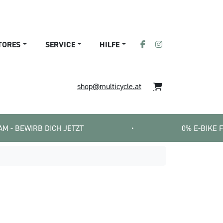
TORES
SERVICE
HILFE
shop@multicycle.at
B DICH JETZT
•
0% E-BIKE FINANZIERUN