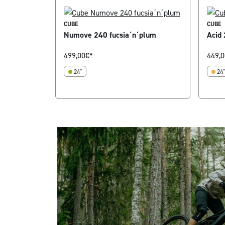
CUBE
CUBE
Numove 240 fucsia´n´plum
Acid 
499,00
€*
449,0
24"
24"